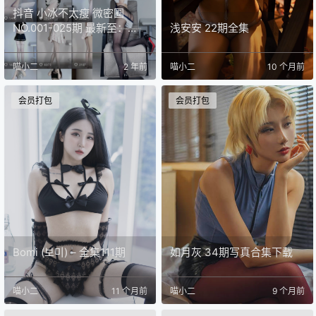
抖音 小冰不太瘦 微密圈
NO.001-025期 最新至：
浅安安 22期全集
2023.10.7
喵小二
2 年前
喵小二
10 个月前
会员打包
会员打包
Bomi (보미) – 全集111期
如月灰 34期写真合集下载
喵小二
11 个月前
喵小二
9 个月前