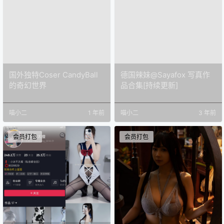
国外独特Coser CandyBall
德国辣妹@Sayafox 写真作
的奇幻世界
品合集[持续更新]
喵小二
1 年前
喵小二
3 年前
会员打包
会员打包