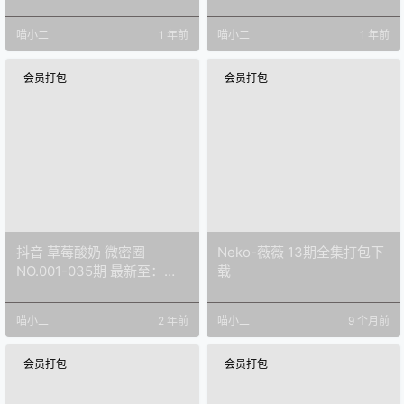
喵小二
1 年前
喵小二
1 年前
会员打包
会员打包
抖音 草莓酸奶 微密圈
Neko-薇薇 13期全集打包下
NO.001-035期 最新至：
载
2023.10.4
喵小二
2 年前
喵小二
9 个月前
会员打包
会员打包