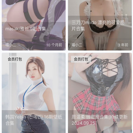
三刀刀miido 漂亮的可爱图
masaki雅祈 9期合集
片合集
喵小二
10 个月前
喵小二
3 年前
会员打包
会员打包
韩国Yebin (전예빈) 16期壁纸
周温柔 微密圈合集[持续更新
合集
2024.09.25]