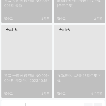
抖音 拉面熊 微密圈 NO.001-
喵糖映画 作品整理打包下载
005期 最新
[全套合集]
喵小二
2 年前
喵小二
2 年前
会员打包
会员打包
抖音 一碗米 微密圈 NO.001-
瓦斯塔亚小龙虾 18期合集下
004期 最新至：2023.10.15
载
喵小二
2 年前
喵小二
9 个月前