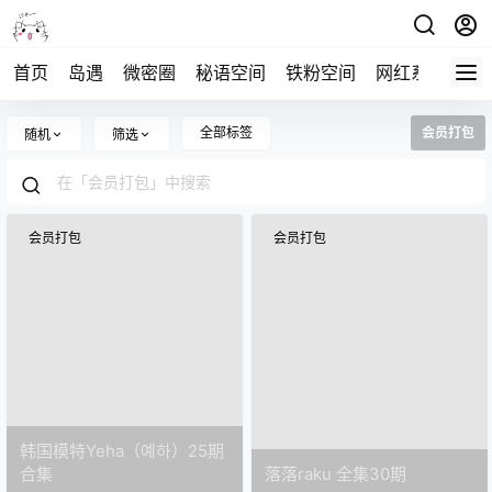
首页
岛遇
微密圈
秘语空间
铁粉空间
网红系列
打
全部标签
会员打包
随机
筛选
会员打包
会员打包
韩国模特Yeha（예하）25期
合集
落落raku 全集30期