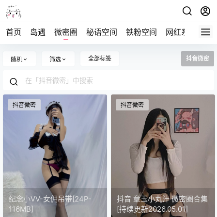
首页
岛遇
微密圈
秘语空间
铁粉空间
网红系列
打
全部标签
抖音微密
随机
筛选
抖音微密
抖音微密
纪念小VV-女佣吊带[24P-
抖音 章玉小丸汁 微密圈合集
116MB]
[持续更新2026.05.01]