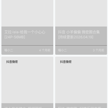
艾拉·isla-给我一个小心心
抖音 小羊偏偏 微密圈合集
[24P-56MB]
[持续更新2026.04.19]
喵小二
4 个月前
喵小二
3 个月前
抖音微密
抖音微密