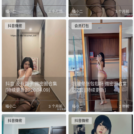
喵小二
4 个月前
喵小二
3 个月前
抖音微密
会员打包
抖音 没有圆子 微密圈合集
我就是张包包呀 微密圈合集
[持续更新2026.04.09]
[22套][持续更新]
喵小二
3 个月前
喵小二
2 年前
抖音微密
抖音微密