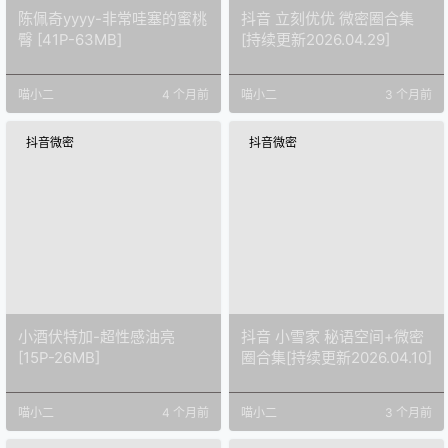
陈佩奇yyyy-非常哇塞的蜜桃
抖音 立刻优优 微密圈合集
臀 [41P-63MB]
[持续更新2026.04.29]
喵小二
4 个月前
喵小二
3 个月前
抖音微密
抖音微密
小酒伏特加-超性感油亮
抖音 小雪家 秘语空间+微密
[15P-26MB]
圈合集[持续更新2026.04.10]
喵小二
4 个月前
喵小二
3 个月前