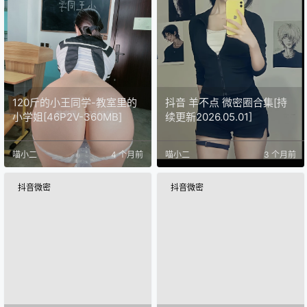
120斤的小王同学-教室里的
抖音 羊不点 微密圈合集[持
小学姐[46P2V-360MB]
续更新2026.05.01]
喵小二
4 个月前
喵小二
3 个月前
抖音微密
抖音微密