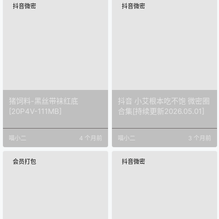
抖音微密
抖音微密
猪饲料-黑丝带袜红底
抖音 小艾根本吃不饱 微密圈
[20P4V-111MB]
合集[持续更新2026.05.01]
喵小二
4 个月前
喵小二
3 个月前
会员打包
抖音微密