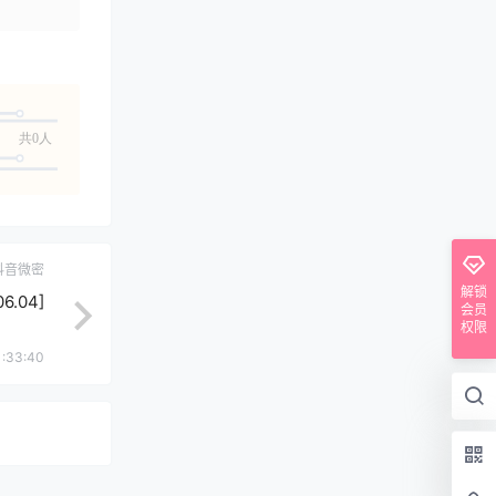
共0人
抖音微密
解锁
.04]
会员
权限
1:33:40