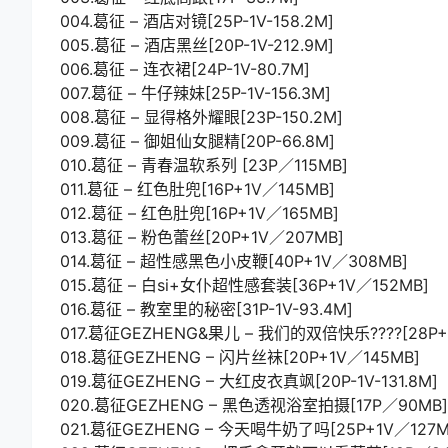
004.葛征 – 酒店对镜[25P-1V-158.2M]
005.葛征 – 酒店黑丝[20P-1V-212.9M]
006.葛征 – 连衣裙[24P-1V-80.7M]
007.葛征 – 牛仔辣妹[25P-1V-156.3M]
008.葛征 – 显得格外耀眼[23P-150.2M]
009.葛征 – 御姐仙女腿精[20P-66.8M]
010.葛征 – 青春温软系列 [23P／115MB]
011.葛征 – 红色肚兜[16P+1V／145MB]
012.葛征 – 红色肚兜[16P+1V／165MB]
013.葛征 – 粉色蕾丝[20P+1V／207MB]
014.葛征 – 超性感黑色小皮鞭[40P+1V／308MB]
015.葛征 – 白si+女仆超性感套装[36P+1V／152MB]
016.葛征 – 教室里的秘密[31P-1V-93.4M]
017.葛征GEZHENG&果儿 – 我们的双倍快乐????[28P+
018.葛征GEZHENG – 闪片丝袜[20P+1V／145MB]
019.葛征GEZHENG – 大红皮衣真飒[20P-1V-131.8M]
020.葛征GEZHENG – 黑色透视浴室拍摄[17P／90MB]
021.葛征GEZHENG – 今天喝牛奶了吗[25P+1V／127M