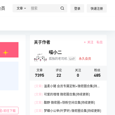
会员
文章
登录
快速注册
关于作者
关注
私信
喵小二
孤独的老司机
Lv7
永久会员
文章
评论
关注
粉丝
7395
22
0
485
[文章]
温柔小猪 会员专属定制+微密圈合集[持续
更新]
[文章]
可爱的埋埋 微密圈合集[持续更新]
[文章]
酷野 微密圈+铁粉空间合集[持续更新]
[文章]
梦蝶小公举(叶梦轩) 微密圈合集[持续更新]
前往下载