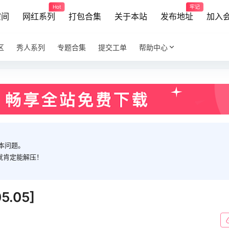
Hot
牢记
空间
网红系列
打包合集
关于本站
发布地址
加入
区
秀人系列
专题合集
提交工单
帮助中心
本问题。
就肯定能解压！
.05]