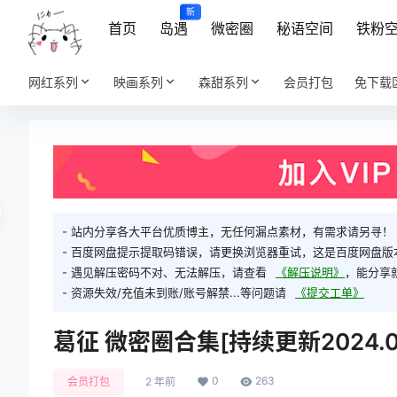
新
首页
岛遇
微密圈
秘语空间
铁粉
网红系列
映画系列
森甜系列
会员打包
免下载
- 站内分享各大平台优质博主，无任何漏点素材，有需求请另寻！
- 百度网盘提示提取码错误，请更换浏览器重试，这是百度网盘版
- 遇见解压密码不对、无法解压，请查看
《解压说明》
，能分享
- 资源失效/充值未到账/账号解禁...等问题请
《提交工单》
葛征 微密圈合集[持续更新2024.05
0
263
会员打包
2 年前