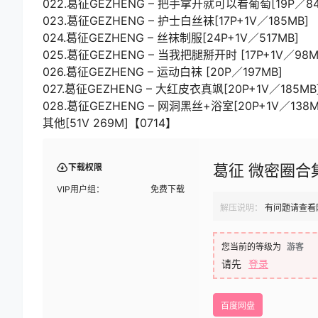
022.葛征GEZHENG – 把手拿开就可以看葡萄[19P／84
023.葛征GEZHENG – 护士白丝袜[17P+1V／185MB]
024.葛征GEZHENG – 丝袜制服[24P+1V／517MB]
025.葛征GEZHENG – 当我把腿掰开时 [17P+1V／98M
026.葛征GEZHENG – 运动白袜 [20P／197MB]
027.葛征GEZHENG – 大红皮衣真飒[20P+1V／185MB
028.葛征GEZHENG – 网洞黑丝+浴室[20P+1V／138M
其他[51V 269M]【0714】
葛征 微密圈合集[
下载权限
VIP用户组：
免费下载
解压说明：
有问题请查看
您当前的等级为
游客
请先
登录
百度网盘