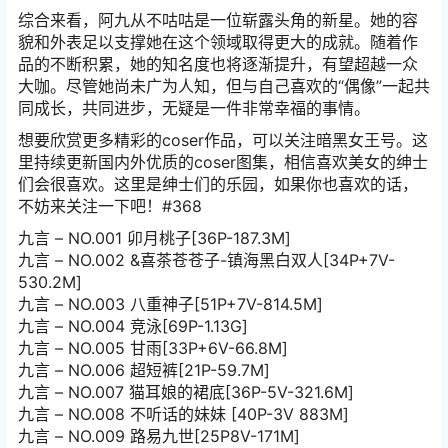
综合来看，阿九从不咕咕是一位崭露头角的新星。她的容
貌和外表足以支撑她在这个领域取得更大的成就。随着作
品的不断积累，她的知名度也将逐渐提升，有望超越一众
大咖。尽管她尚未广为人知，但与自己喜欢的“偶像”一起共
同成长，共同进步，无疑是一件非常幸福的事情。
想要欣赏更多精彩的coser作品，可以关注暗黑女王号。这
里持续更新国内外优质的coser图集，相信喜欢美女的绅士
们会很喜欢。这里是绅士们的乐园，如果你也喜欢的话，
不妨来关注一下吧！#368
九言 – NO.001 卯月桃子[36P-187.3M]
九言 – NO.002 &喜茶苍苍子-镇海黑白双人[34P+7V-
530.2M]
九言 – NO.003 八重神子[51P+7V-814.5M]
九言 – NO.004 竞泳[69P-1.13G]
九言 – NO.005 甘雨[33P+6V-66.8M]
九言 – NO.006 超短裤[21P-59.7M]
九言 – NO.007 猫耳娘的裙底[36P-5V-321.6M]
九言 – NO.008 不听话的妹妹 [40P-3V 883M]
九言 – NO.009 路易九世[25P8V-171M]