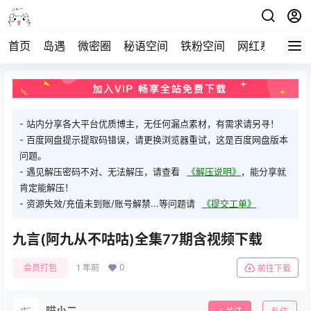
首页
岛遇
微密圈
秘语空间
铁粉空间
网红系列
打
- 站内分享各大平台优质博主，无任何漏点素材，有需求请另寻！
- 百度网盘提示提取码错误，请更换浏览器重试，这是百度网盘版本
问题。
- 遇见解压密码不对、无法解压，请查看
《解压说明》
，能分享就
肯定能解压！
- 资源失效/充值未到账/账号解禁...等问题请
《提交工单》
九言(阿九从不咕咕)全集77期含视频下载
0
会员打包
1 年前
前往下载
喵小二