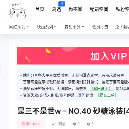
新
首页
岛遇
微密圈
秘语空间
铁粉
网红系列
映画系列
森甜系列
会员打包
免下载
- 站内分享各大平台优质博主，无任何漏点素材，有需求请另寻！
- 百度网盘提示提取码错误，请更换浏览器重试，这是百度网盘版
- 遇见解压密码不对、无法解压，请查看
《解压说明》
，能分享
- 资源失效/充值未到账/账号解禁...等问题请
《提交工单》
是三不是世w – NO.40 砂糖泳装[4
0
5
微博COSER
4 个月前