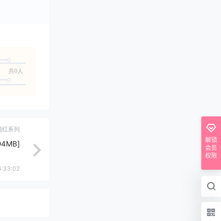
共0人
网红系列
解锁
94MB]
会员
权限
4:33:02