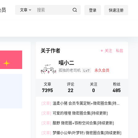
会员
文章
登录
快速注册
关于作者
关注
私信
喵小二
孤独的老司机
Lv7
永久会员
文章
评论
关注
粉丝
7395
22
0
485
[文章]
温柔小猪 会员专属定制+微密圈合集[持续
更新]
[文章]
可爱的埋埋 微密圈合集[持续更新]
[文章]
酷野 微密圈+铁粉空间合集[持续更新]
[文章]
梦蝶小公举(叶梦轩) 微密圈合集[持续更新]