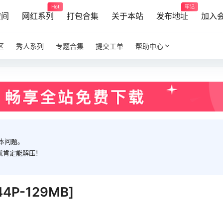
Hot
牢记
空间
网红系列
打包合集
关于本站
发布地址
加入
区
秀人系列
专题合集
提交工单
帮助中心
本问题。
就肯定能解压！
4P-129MB]