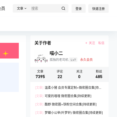
会员
文章
登录
快速注册
关于作者
关注
私信
喵小二
孤独的老司机
Lv7
永久会员
文章
评论
关注
粉丝
7395
22
0
485
[文章]
温柔小猪 会员专属定制+微密圈合集[持续
更新]
[文章]
可爱的埋埋 微密圈合集[持续更新]
[文章]
酷野 微密圈+铁粉空间合集[持续更新]
[文章]
梦蝶小公举(叶梦轩) 微密圈合集[持续更新]