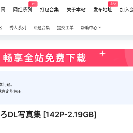
Hot
牢记
空间
网红系列
打包合集
关于本站
发布地址
加入
区
秀人系列
专题合集
提交工单
帮助中心
本问题。
就肯定能解压！
ろDL写真集 [142P-2.19GB]