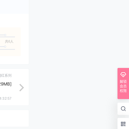
共0人
网红系列
解锁
9MB]
会员
权限
4:32:57