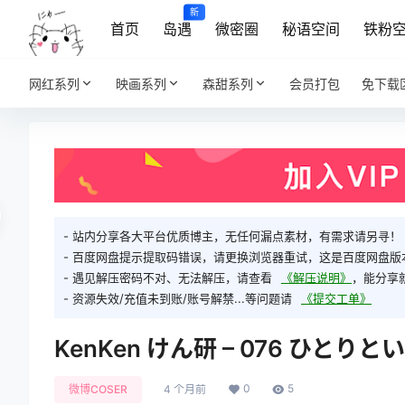
新
首页
岛遇
微密圈
秘语空间
铁粉
网红系列
映画系列
森甜系列
会员打包
免下载
- 站内分享各大平台优质博主，无任何漏点素材，有需求请另寻！
- 百度网盘提示提取码错误，请更换浏览器重试，这是百度网盘版
- 遇见解压密码不对、无法解压，请查看
《解压说明》
，能分享
- 资源失效/充值未到账/账号解禁...等问题请
《提交工单》
KenKen けん研 – 076 ひとりとい
0
5
微博COSER
4 个月前