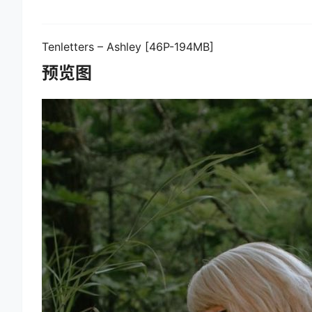
Tenletters – Ashley [46P-194MB]
预览图