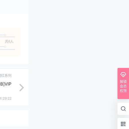
共0人
网红系列
解锁
B]VIP
会员
权限
4:29:22