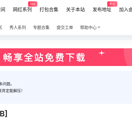
Hot
牢记
空间
网红系列
打包合集
关于本站
发布地址
加入
区
秀人系列
专题合集
提交工单
帮助中心
本问题。
就肯定能解压！
B]