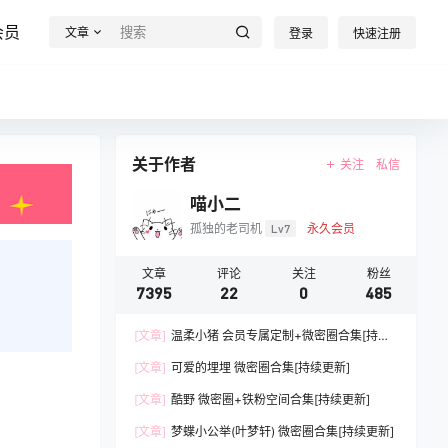
会员
文章
登录
快速注册
关于作者
关注
私信
喵小二
孤独的老司机
Lv7
永久会员
文章
评论
关注
粉丝
7395
22
0
485
[文章]
温柔小猪 会员专属定制+微密圈合集[持续
更新]
[文章]
可爱的埋埋 微密圈合集[持续更新]
[文章]
酷野 微密圈+铁粉空间合集[持续更新]
[文章]
梦蝶小公举(叶梦轩) 微密圈合集[持续更新]