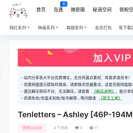
新
首页
岛遇
微密圈
秘语空间
铁粉
网红系列
映画系列
森甜系列
会员打包
免下载
- 站内分享各大平台优质博主，无任何漏点素材，有需求请另寻！
- 百度网盘提示提取码错误，请更换浏览器重试，这是百度网盘版
- 遇见解压密码不对、无法解压，请查看
《解压说明》
，能分享
- 资源失效/充值未到账/账号解禁...等问题请
《提交工单》
Tenletters – Ashley [46P-194M
0
11
微博COSER
4 个月前