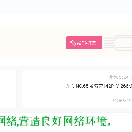
给TA打赏
微博COSER
九言 NO.65 殷紫萍 [42P1V-266M
2026-3-17 