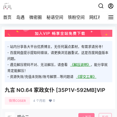
首页
岛遇
微密圈
秘语空间
铁粉空间
网红系列
打
- 站内分享各大平台优质博主，无任何漏点素材，有需求请另寻！
- 百度网盘提示提取码错误，请更换浏览器重试，这是百度网盘版本
问题。
- 遇见解压密码不对、无法解压，请查看
《解压说明》
，能分享就
肯定能解压！
- 资源失效/充值未到账/账号解禁...等问题请
《提交工单》
九言 NO.64 家政女仆 [35P1V-592MB]VIP
0
微博COSER
4 个月前
喵小二