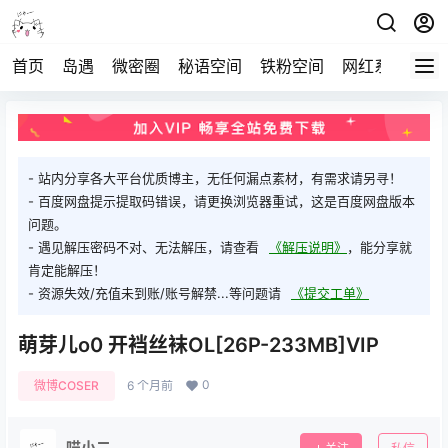
首页
岛遇
微密圈
秘语空间
铁粉空间
网红系列
打
- 站内分享各大平台优质博主，无任何漏点素材，有需求请另寻！
- 百度网盘提示提取码错误，请更换浏览器重试，这是百度网盘版本
问题。
- 遇见解压密码不对、无法解压，请查看
《解压说明》
，能分享就
肯定能解压！
- 资源失效/充值未到账/账号解禁...等问题请
《提交工单》
萌芽儿o0 开裆丝袜OL[26P-233MB]VIP
0
微博COSER
6 个月前
喵小二