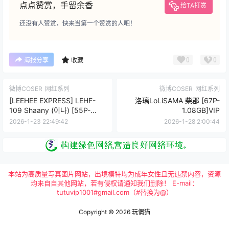
点点赞赏，手留余香
给TA打赏
还没有人赞赏，快来当第一个赞赏的人吧！
0
0
海报分享
收藏
微博COSER
网红系列
微博COSER
网红系列
[LEEHEE EXPRESS] LEHF-
洛璃LoLiSAMA 柴郡 [67P-
109 Shaany (이나) [55P-
1.08GB]VIP
430MB]VIP
2026-1-23 22:49:42
2026-1-28 2:00:44
本站为高质量写真图片网站，出境模特均为成年女性且无违禁内容，资源
均来自自其他网站，若有侵权请通知我们删除！ E-mail：
tutuvip1001#gmail.com（#替换为@）
Copyright © 2026
玩偶猫