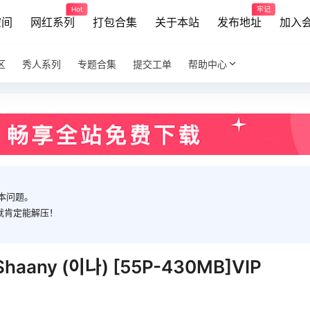
Hot
牢记
空间
网红系列
打包合集
关于本站
发布地址
加入
区
秀人系列
专题合集
提交工单
帮助中心
本问题。
就肯定能解压！
Shaany (이나) [55P-430MB]VIP