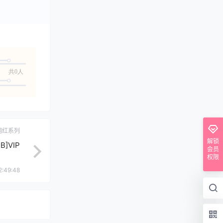
共0人
网红系列
解锁
]VIP
会员
权限
2:49:48