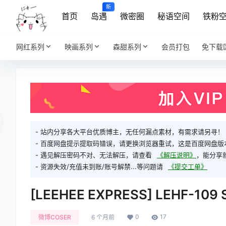
新
首页
岛遇
微密圈
秘语空间
铁粉
网红系列
映画系列
森甜系列
会员打包
免下载
- 站内分享各大平台优质博主，无任何漏点素材，有需求请另寻！
- 百度网盘提示提取码错误，请更换浏览器重试，这是百度网盘版
- 遇见解压密码不对、无法解压，请查看
《解压说明》
，能分享
- 资源失效/充值未到账/账号解禁...等问题请
《提交工单》
[LEEHEE EXPRESS] LEHF-109 
0
17
微博COSER
6 个月前