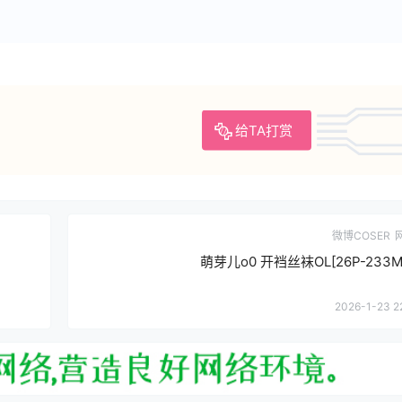
给TA打赏
微博COSER
萌芽儿o0 开裆丝袜OL[26P-233MB
2026-1-23 2