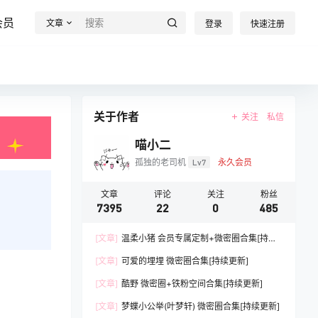
会员
文章
登录
快速注册
关于作者
关注
私信
喵小二
孤独的老司机
Lv7
永久会员
文章
评论
关注
粉丝
7395
22
0
485
[文章]
温柔小猪 会员专属定制+微密圈合集[持续
更新]
[文章]
可爱的埋埋 微密圈合集[持续更新]
[文章]
酷野 微密圈+铁粉空间合集[持续更新]
[文章]
梦蝶小公举(叶梦轩) 微密圈合集[持续更新]