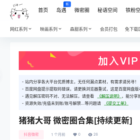
新
首页
岛遇
微密圈
秘语空间
铁粉
网红系列
映画系列
森甜系列
会员打包
免下载
- 站内分享各大平台优质博主，无任何漏点素材，有需求请另寻！
- 百度网盘提示提取码错误，请更换浏览器重试，这是百度网盘版
- 遇见解压密码不对、无法解压，请查看
《解压说明》
，能分享
- 资源失效/充值未到账/账号解禁...等问题请
《提交工单》
猪猪大哥 微密圈合集[持续更新]
0
26
抖音微密
1 个月前