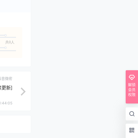
共0人
抖音微密
解锁
续更新]
会员
权限
1:44:05