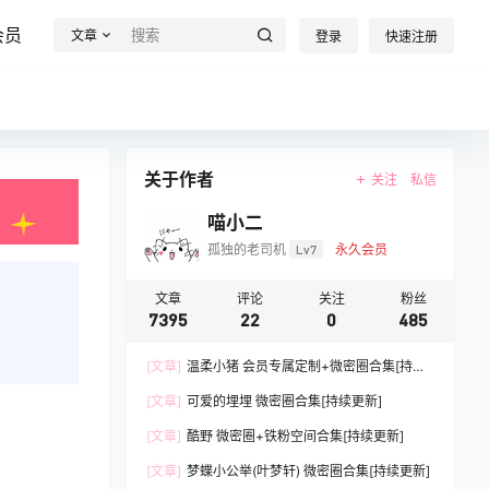
会员
文章
登录
快速注册
关于作者
关注
私信
喵小二
孤独的老司机
Lv7
永久会员
文章
评论
关注
粉丝
7395
22
0
485
[文章]
温柔小猪 会员专属定制+微密圈合集[持续
更新]
[文章]
可爱的埋埋 微密圈合集[持续更新]
[文章]
酷野 微密圈+铁粉空间合集[持续更新]
[文章]
梦蝶小公举(叶梦轩) 微密圈合集[持续更新]