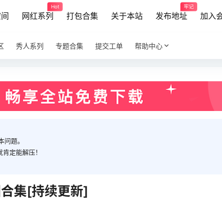
Hot
牢记
空间
网红系列
打包合集
关于本站
发布地址
加入
区
秀人系列
专题合集
提交工单
帮助中心
本问题。
就肯定能解压！
合集[持续更新]