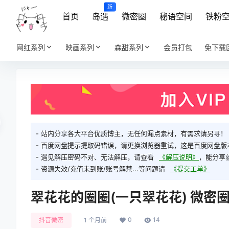
新
首页
岛遇
微密圈
秘语空间
铁粉
网红系列
映画系列
森甜系列
会员打包
免下载
- 站内分享各大平台优质博主，无任何漏点素材，有需求请另寻！
- 百度网盘提示提取码错误，请更换浏览器重试，这是百度网盘版
- 遇见解压密码不对、无法解压，请查看
《解压说明》
，能分享
- 资源失效/充值未到账/账号解禁...等问题请
《提交工单》
翠花花的圈圈(一只翠花花) 微密圈
0
14
抖音微密
1 个月前