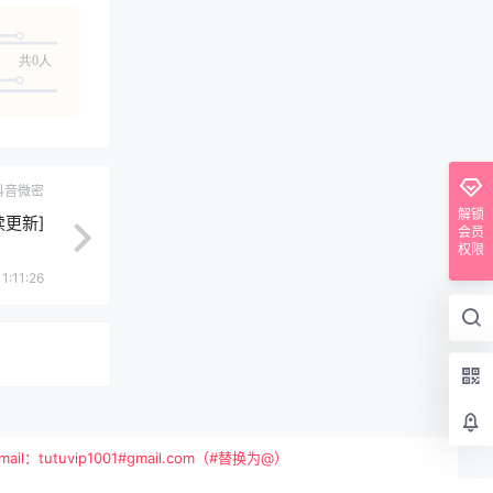
共0人
抖音微密
解锁
续更新]
会员
权限
1:11:26
vip1001#gmail.com（#替换为@）