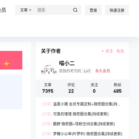
会员
文章
登录
快速注册
关于作者
关注
私信
喵小二
孤独的老司机
Lv7
永久会员
文章
评论
关注
粉丝
7395
22
0
485
[文章]
温柔小猪 会员专属定制+微密圈合集[持续
更新]
[文章]
可爱的埋埋 微密圈合集[持续更新]
[文章]
酷野 微密圈+铁粉空间合集[持续更新]
[文章]
梦蝶小公举(叶梦轩) 微密圈合集[持续更新]