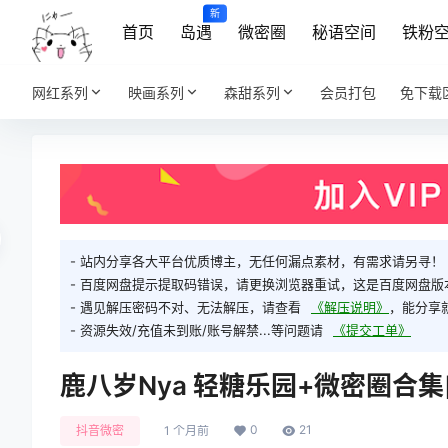
新
首页
岛遇
微密圈
秘语空间
铁粉
网红系列
映画系列
森甜系列
会员打包
免下载
- 站内分享各大平台优质博主，无任何漏点素材，有需求请另寻！
- 百度网盘提示提取码错误，请更换浏览器重试，这是百度网盘版
- 遇见解压密码不对、无法解压，请查看
《解压说明》
，能分享
- 资源失效/充值未到账/账号解禁...等问题请
《提交工单》
鹿八岁Nya 轻糖乐园+微密圈合集
0
21
抖音微密
1 个月前