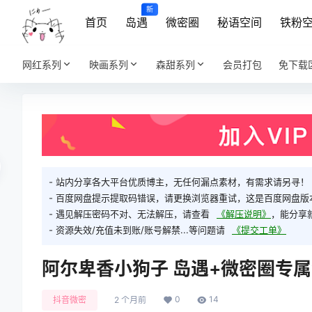
新
首页
岛遇
微密圈
秘语空间
铁粉
网红系列
映画系列
森甜系列
会员打包
免下载
- 站内分享各大平台优质博主，无任何漏点素材，有需求请另寻！
- 百度网盘提示提取码错误，请更换浏览器重试，这是百度网盘版
- 遇见解压密码不对、无法解压，请查看
《解压说明》
，能分享
- 资源失效/充值未到账/账号解禁...等问题请
《提交工单》
阿尔卑香小狗子 岛遇+微密圈专属
0
14
抖音微密
2 个月前