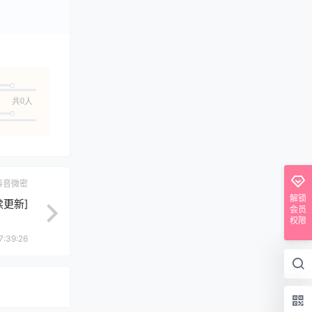
共0人
抖音微密
解锁
续更新]
会员
权限
7:39:26