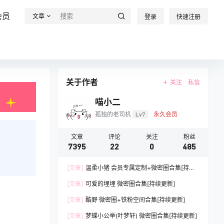
会员
文章
登录
快速注册
关于作者
关注
私信
喵小二
孤独的老司机
Lv7
永久会员
文章
评论
关注
粉丝
7395
22
0
485
[文章]
温柔小猪 会员专属定制+微密圈合集[持续
更新]
[文章]
可爱的埋埋 微密圈合集[持续更新]
[文章]
酷野 微密圈+铁粉空间合集[持续更新]
[文章]
梦蝶小公举(叶梦轩) 微密圈合集[持续更新]