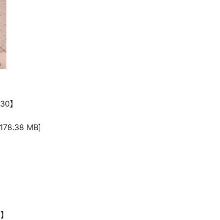
730】
8.38 MB]
V】