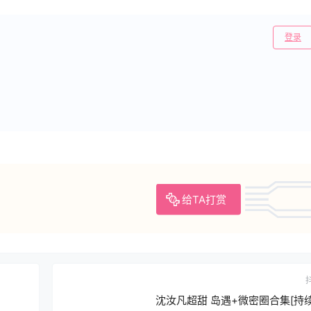
登录
给TA打赏
沈汝凡超甜 岛遇+微密圈合集[持