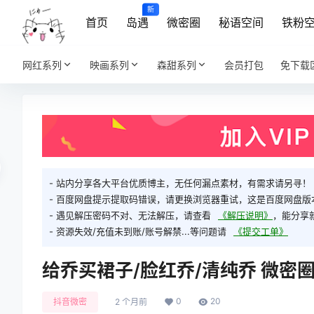
新
首页
岛遇
微密圈
秘语空间
铁粉
网红系列
映画系列
森甜系列
会员打包
免下载
- 站内分享各大平台优质博主，无任何漏点素材，有需求请另寻！
- 百度网盘提示提取码错误，请更换浏览器重试，这是百度网盘版
- 遇见解压密码不对、无法解压，请查看
《解压说明》
，能分享
- 资源失效/充值未到账/账号解禁...等问题请
《提交工单》
给乔买裙子/脸红乔/清纯乔 微密圈
0
20
抖音微密
2 个月前