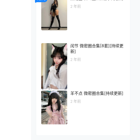
2 年前
闰节 微密圈合集[8套][持续更
新]
2 年前
羊不点 微密圈合集[持续更新]
2 年前