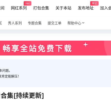
Hot
牢记
空间
网红系列
打包合集
关于本站
发布地址
加入
区
秀人系列
专题合集
提交工单
帮助中心
本问题。
就肯定能解压！
合集[持续更新]