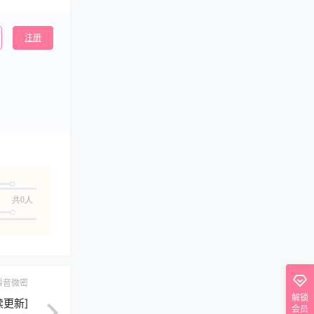
注册
共0人
抖音微密
解锁
续更新]
会员