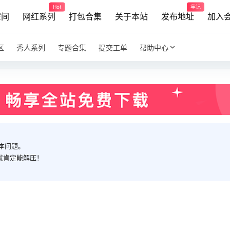
Hot
牢记
空间
网红系列
打包合集
关于本站
发布地址
加入
区
秀人系列
专题合集
提交工单
帮助中心
本问题。
就肯定能解压！
]