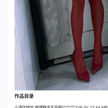
作品目录
小酒伏特加 微博精选无杂图[0717][32P-3V 23.44 MB