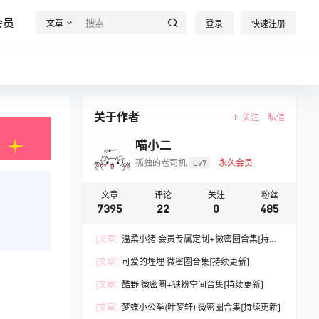
会员
文章
登录
快速注册
关于作者
关注
私信
喵小二
孤独的老司机
Lv7
永久会员
文章
评论
关注
粉丝
7395
22
0
485
[文章]
温柔小猪 会员专属定制+微密圈合集[持续
更新]
[文章]
可爱的埋埋 微密圈合集[持续更新]
[文章]
酷野 微密圈+铁粉空间合集[持续更新]
[文章]
梦蝶小公举(叶梦轩) 微密圈合集[持续更新]