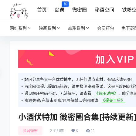
新
首页
岛遇
微密圈
秘语空间
铁粉
网红系列
映画系列
森甜系列
会员打包
免下载
- 站内分享各大平台优质博主，无任何漏点素材，有需求请另寻！
- 百度网盘提示提取码错误，请更换浏览器重试，这是百度网盘版
- 遇见解压密码不对、无法解压，请查看
《解压说明》
，能分享
- 资源失效/充值未到账/账号解禁...等问题请
《提交工单》
小酒伏特加 微密圈合集[持续更新
0
11
抖音微密
2 个月前