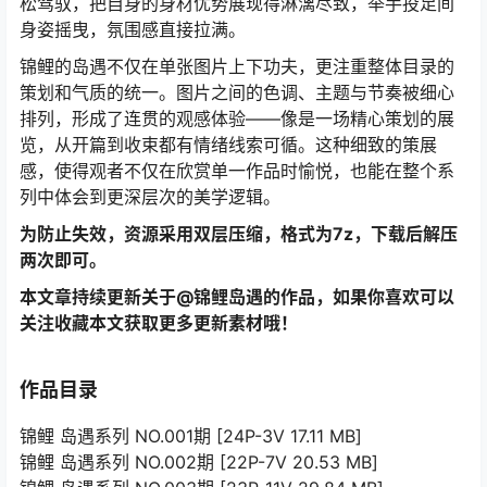
松驾驭，把自身的身材优势展现得淋漓尽致，举手投足间
身姿摇曳，氛围感直接拉满。
锦鲤的岛遇不仅在单张图片上下功夫，更注重整体目录的
策划和气质的统一。图片之间的色调、主题与节奏被细心
排列，形成了连贯的观感体验——像是一场精心策划的展
览，从开篇到收束都有情绪线索可循。这种细致的策展
感，使得观者不仅在欣赏单一作品时愉悦，也能在整个系
列中体会到更深层次的美学逻辑。
为防止失效，资源采用双层压缩，格式为7z，下载后解压
两次即可。
本文章持续更新关于@锦鲤岛遇的作品，如果你喜欢可以
关注收藏本文获取更多更新素材哦！
作品目录
锦鲤 岛遇系列 NO.001期 [24P-3V 17.11 MB]
锦鲤 岛遇系列 NO.002期 [22P-7V 20.53 MB]