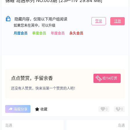
锦鲤 岛遇系列 NO.003期 [23P-11V 29.84 MB]
隐藏内容，仅限以下用户组阅读
登录
注册
如果您未在其中，可以升级
月度会员
季度会员
年度会员
永久会员
点点赞赏，手留余香
给TA打赏
还没有人赞赏，快来当第一个赞赏的人吧！
0
0
海报分享
收藏
岛遇
岛遇