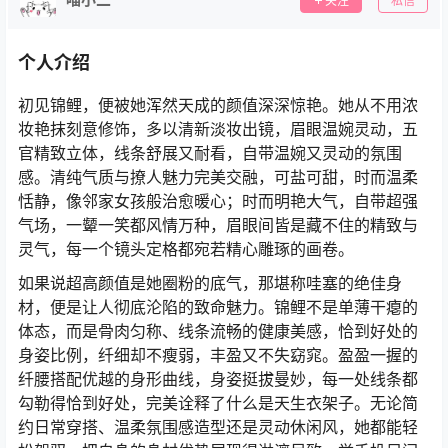
关注
私信
个人介绍
初见锦鲤，便被她浑然天成的颜值深深惊艳。她从不用浓
妆艳抹刻意修饰，多以清新淡妆出镜，眉眼温婉灵动，五
官精致立体，线条舒展又耐看，自带温婉又灵动的氛围
感。清纯气质与撩人魅力完美交融，可盐可甜，时而温柔
恬静，像邻家女孩般治愈暖心；时而明艳大气，自带超强
气场，一颦一笑都风情万种，眉眼间皆是藏不住的精致与
灵气，每一个镜头定格都宛若精心雕琢的画卷。
如果说超高颜值是她圈粉的底气，那堪称哇塞的绝佳身
材，便是让人彻底沦陷的致命魅力。锦鲤不是单薄干瘪的
体态，而是骨肉匀称、线条流畅的健康美感，恰到好处的
身姿比例，纤细却不瘦弱，丰盈又不失窈窕。盈盈一握的
纤腰搭配优越的身形曲线，身姿挺拔曼妙，每一处线条都
勾勒得恰到好处，完美诠释了什么是天生衣架子。无论简
约日常穿搭、温柔氛围感造型还是灵动休闲风，她都能轻