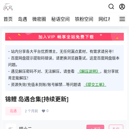
首页
岛遇
微密圈
秘语空间
铁粉空间
网红系列
打
- 站内分享各大平台优质博主，无任何漏点素材，有需求请另寻！
- 百度网盘提示提取码错误，请更换浏览器重试，这是百度网盘版本
问题。
- 遇见解压密码不对、无法解压，请查看
《解压说明》
，能分享就
肯定能解压！
- 资源失效/充值未到账/账号解禁...等问题请
《提交工单》
锦鲤 岛遇合集[持续更新]
0
岛遇
2 个月前
喵小二