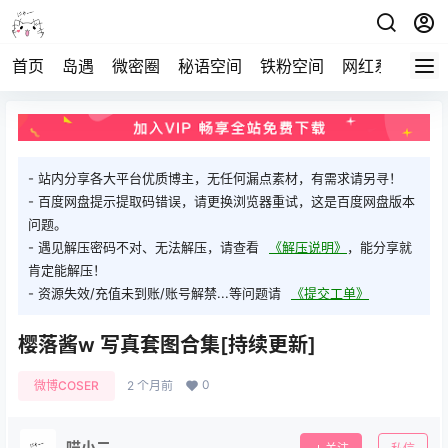
首页
岛遇
微密圈
秘语空间
铁粉空间
网红系列
打
- 站内分享各大平台优质博主，无任何漏点素材，有需求请另寻！
- 百度网盘提示提取码错误，请更换浏览器重试，这是百度网盘版本
问题。
- 遇见解压密码不对、无法解压，请查看
《解压说明》
，能分享就
肯定能解压！
- 资源失效/充值未到账/账号解禁...等问题请
《提交工单》
樱落酱w 写真套图合集[持续更新]
0
微博COSER
2 个月前
喵小二