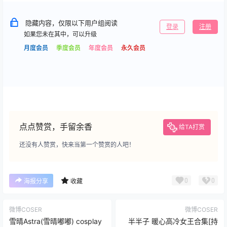
隐藏内容，仅限以下用户组阅读
登录
注册
如果您未在其中，可以升级
月度会员
季度会员
年度会员
永久会员
点点赞赏，手留余香
给TA打赏
还没有人赞赏，快来当第一个赞赏的人吧！
0
0
海报分享
收藏
微博COSER
微博COSER
雪晴Astra(雪晴嘟嘟) cosplay
半半子 暖心高冷女王合集[持