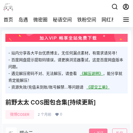
首页
岛遇
微密圈
秘语空间
铁粉空间
网红系列
打
- 站内分享各大平台优质博主，无任何漏点素材，有需求请另寻！
- 百度网盘提示提取码错误，请更换浏览器重试，这是百度网盘版本
问题。
- 遇见解压密码不对、无法解压，请查看
《解压说明》
，能分享就
肯定能解压！
- 资源失效/充值未到账/账号解禁...等问题请
《提交工单》
前野太太 COS图包合集[持续更新]
0
微博COSER
2 个月前
喵小二