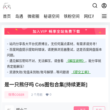
首页
岛遇
微密圈
秘语空间
铁粉空间
网红系列
打
- 站内分享各大平台优质博主，无任何漏点素材，有需求请另寻！
- 百度网盘提示提取码错误，请更换浏览器重试，这是百度网盘版本
问题。
- 遇见解压密码不对、无法解压，请查看
《解压说明》
，能分享就
肯定能解压！
- 资源失效/充值未到账/账号解禁...等问题请
《提交工单》
是一只熊仔吗 Cos图包合集[持续更新]
0
微博COSER
2 个月前
喵小二