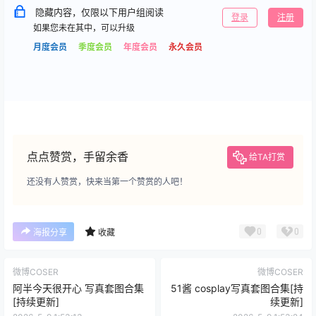
隐藏内容，仅限以下用户组阅读
登录
注册
如果您未在其中，可以升级
月度会员
季度会员
年度会员
永久会员
点点赞赏，手留余香
给TA打赏
还没有人赞赏，快来当第一个赞赏的人吧！
0
0
海报分享
收藏
微博COSER
微博COSER
阿半今天很开心 写真套图合集
51酱 cosplay写真套图合集[持
[持续更新]
续更新]