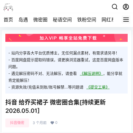
首页
岛遇
微密圈
秘语空间
铁粉空间
网红系列
打
- 站内分享各大平台优质博主，无任何漏点素材，有需求请另寻！
- 百度网盘提示提取码错误，请更换浏览器重试，这是百度网盘版本
问题。
- 遇见解压密码不对、无法解压，请查看
《解压说明》
，能分享就
肯定能解压！
- 资源失效/充值未到账/账号解禁...等问题请
《提交工单》
抖音 给乔买裙子 微密圈合集[持续更新
2026.05.01]
0
抖音微密
3 个月前