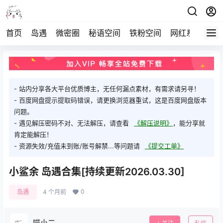
首页
岛遇
微密圈
秘语空间
铁粉空间
网红系列
打
- 站内分享各大平台优质博主，无任何漏点素材，有需求请另寻！
- 百度网盘提示提取码错误，请更换浏览器重试，这是百度网盘版本
问题。
- 遇见解压密码不对、无法解压，请查看
《解压说明》
，能分享就
肯定能解压！
- 资源失效/充值未到账/账号解禁...等问题请
《提交工单》
小鲨余 岛遇合集[持续更新2026.03.30]
0
岛遇
4 个月前
喵小二