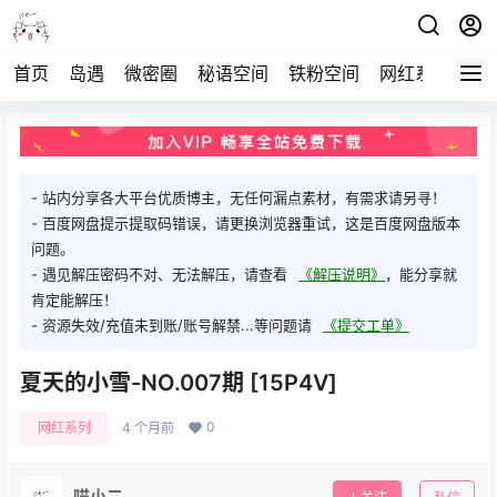
首页
岛遇
微密圈
秘语空间
铁粉空间
网红系列
打
- 站内分享各大平台优质博主，无任何漏点素材，有需求请另寻！
- 百度网盘提示提取码错误，请更换浏览器重试，这是百度网盘版本
问题。
- 遇见解压密码不对、无法解压，请查看
《解压说明》
，能分享就
肯定能解压！
- 资源失效/充值未到账/账号解禁...等问题请
《提交工单》
夏天的小雪-NO.007期 [15P4V]
0
网红系列
4 个月前
喵小二