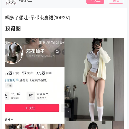
关注
私信
喝多了想吐-吊带束身裙[10P2V]
预览图