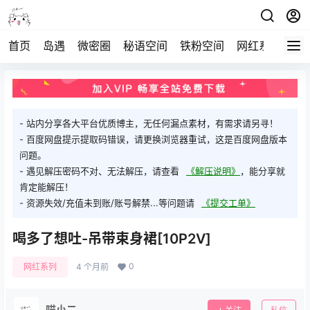
首页
岛遇
微密圈
秘语空间
铁粉空间
网红系列
打
- 站内分享各大平台优质博主，无任何漏点素材，有需求请另寻！
- 百度网盘提示提取码错误，请更换浏览器重试，这是百度网盘版本
问题。
- 遇见解压密码不对、无法解压，请查看
《解压说明》
，能分享就
肯定能解压！
- 资源失效/充值未到账/账号解禁...等问题请
《提交工单》
喝多了想吐-吊带束身裙[10P2V]
0
网红系列
4 个月前
喵小二