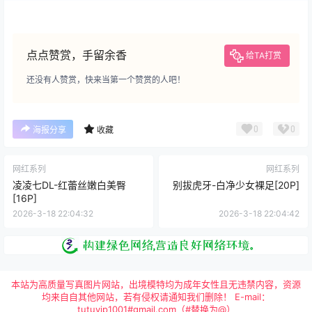
点点赞赏，手留余香
给TA打赏
还没有人赞赏，快来当第一个赞赏的人吧！
0
0
海报分享
收藏
网红系列
网红系列
凌凌七DL-红蕾丝嫩白美臀
别拔虎牙-白净少女裸足[20P]
[16P]
2026-3-18 22:04:32
2026-3-18 22:04:42
本站为高质量写真图片网站，出境模特均为成年女性且无违禁内容，资源
均来自自其他网站，若有侵权请通知我们删除！ E-mail：
tutuvip1001#gmail.com（#替换为@）