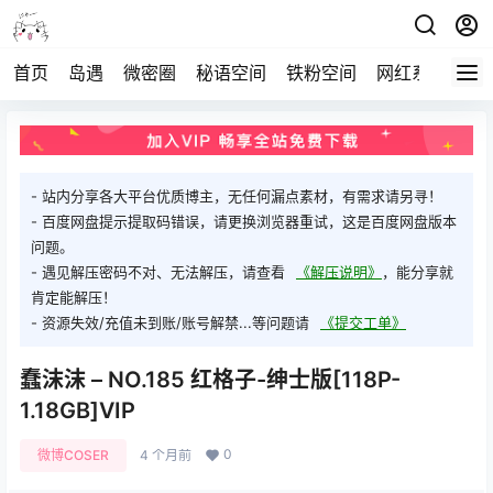
首页
岛遇
微密圈
秘语空间
铁粉空间
网红系列
打
- 站内分享各大平台优质博主，无任何漏点素材，有需求请另寻！
- 百度网盘提示提取码错误，请更换浏览器重试，这是百度网盘版本
问题。
- 遇见解压密码不对、无法解压，请查看
《解压说明》
，能分享就
肯定能解压！
- 资源失效/充值未到账/账号解禁...等问题请
《提交工单》
蠢沫沫 – NO.185 红格子-绅士版[118P-
1.18GB]VIP
0
微博COSER
4 个月前