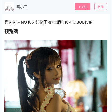
喵小二
关注
私信
蠢沫沫 – NO.185 红格子-绅士版[118P-1.18GB]VIP
预览图