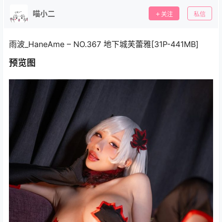
喵小二
关注
私信
雨波_HaneAme – NO.367 地下城芙蕾雅[31P-441MB]
预览图