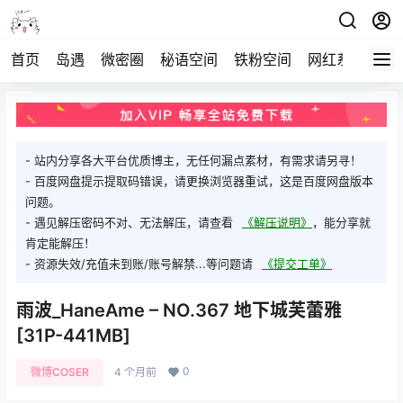
首页
岛遇
微密圈
秘语空间
铁粉空间
网红系列
打
- 站内分享各大平台优质博主，无任何漏点素材，有需求请另寻！
- 百度网盘提示提取码错误，请更换浏览器重试，这是百度网盘版本
问题。
- 遇见解压密码不对、无法解压，请查看
《解压说明》
，能分享就
肯定能解压！
- 资源失效/充值未到账/账号解禁...等问题请
《提交工单》
雨波_HaneAme – NO.367 地下城芙蕾雅
[31P-441MB]
0
微博COSER
4 个月前