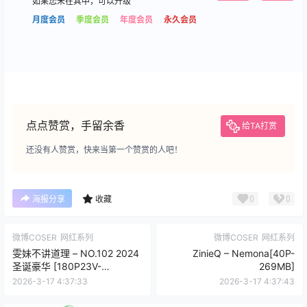
如果您未在其中，可以升级
月度会员
季度会员
年度会员
永久会员
点点赞赏，手留余香
给TA打赏
还没有人赞赏，快来当第一个赞赏的人吧！
0
0
海报分享
收藏
微博COSER
网红系列
微博COSER
网红系列
雯妹不讲道理 – NO.102 2024
ZinieQ – Nemona[40P-
圣诞豪华 [180P23V-
269MB]
1.08GB]VIP
2026-3-17 4:37:33
2026-3-17 4:37:43