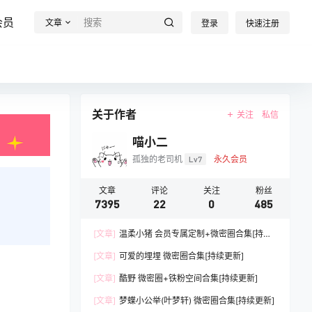
会员
文章
登录
快速注册
关于作者
关注
私信
喵小二
孤独的老司机
Lv7
永久会员
文章
评论
关注
粉丝
7395
22
0
485
[文章]
温柔小猪 会员专属定制+微密圈合集[持续
更新]
[文章]
可爱的埋埋 微密圈合集[持续更新]
[文章]
酷野 微密圈+铁粉空间合集[持续更新]
[文章]
梦蝶小公举(叶梦轩) 微密圈合集[持续更新]