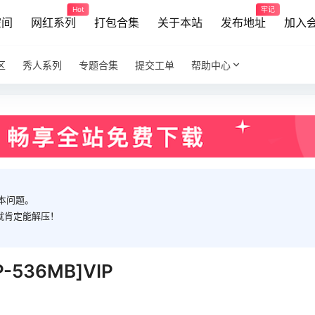
Hot
牢记
空间
网红系列
打包合集
关于本站
发布地址
加入
区
秀人系列
专题合集
提交工单
帮助中心
本问题。
就肯定能解压！
-536MB]VIP