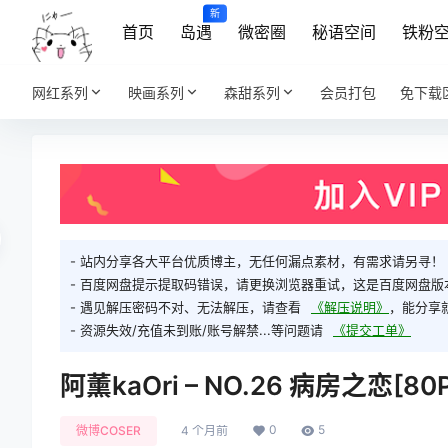
新
首页
岛遇
微密圈
秘语空间
铁粉
网红系列
映画系列
森甜系列
会员打包
免下载
- 站内分享各大平台优质博主，无任何漏点素材，有需求请另寻！
- 百度网盘提示提取码错误，请更换浏览器重试，这是百度网盘版
- 遇见解压密码不对、无法解压，请查看
《解压说明》
，能分享
- 资源失效/充值未到账/账号解禁...等问题请
《提交工单》
阿薰kaOri – NO.26 病房之恋[80P
0
5
微博COSER
4 个月前