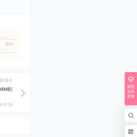
共0人
网红系列
解锁
08MB]
会员
权限
4:31:29