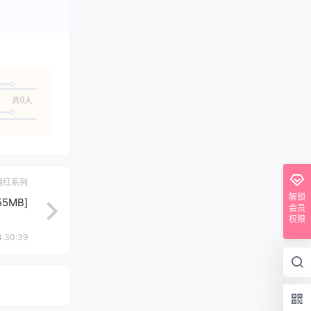
共0人
网红系列
解锁
5MB]
会员
权限
4:30:39