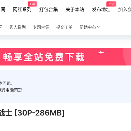
Hot
牢记
空间
网红系列
打包合集
关于本站
发布地址
加入
区
秀人系列
专题合集
提交工单
帮助中心
本问题。
就肯定能解压！
士 [30P-286MB]