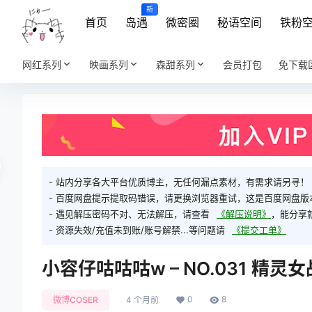
新
首页
岛遇
微密圈
秘语空间
铁粉
网红系列
映画系列
森甜系列
会员打包
免下载
- 站内分享各大平台优质博主，无任何漏点素材，有需求请另寻！
- 百度网盘提示提取码错误，请更换浏览器重试，这是百度网盘版
- 遇见解压密码不对、无法解压，请查看
《解压说明》
，能分享
- 资源失效/充值未到账/账号解禁...等问题请
《提交工单》
小容仔咕咕咕w – NO.031 精灵女战
0
8
微博COSER
4 个月前