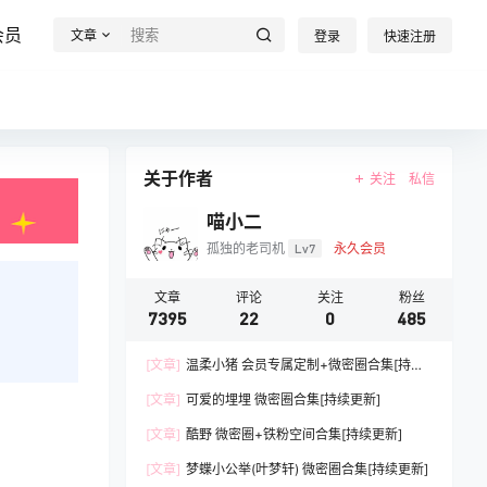
会员
文章
登录
快速注册
关于作者
关注
私信
喵小二
孤独的老司机
Lv7
永久会员
文章
评论
关注
粉丝
7395
22
0
485
[文章]
温柔小猪 会员专属定制+微密圈合集[持续
更新]
[文章]
可爱的埋埋 微密圈合集[持续更新]
[文章]
酷野 微密圈+铁粉空间合集[持续更新]
[文章]
梦蝶小公举(叶梦轩) 微密圈合集[持续更新]