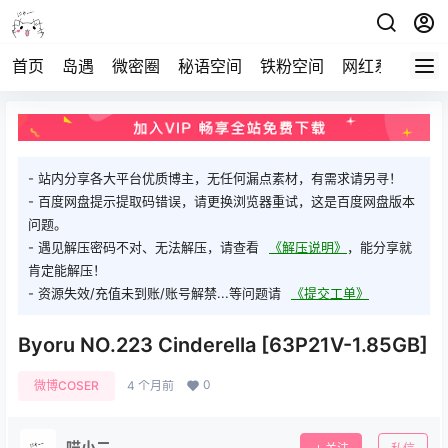
首页
岛遇
微密圈
秘语空间
铁粉空间
网红系列
打
- 站内分享各大平台优质博主，无任何漏点素材，有需求请另寻！
- 百度网盘提示提取码错误，请更换浏览器重试，这是百度网盘版本
问题。
- 遇见解压密码不对、无法解压，请查看
《解压说明》
，能分享就
肯定能解压！
- 资源失效/充值未到账/账号解禁...等问题请
《提交工单》
Byoru NO.223 Cinderella [63P21V-1.85GB]
0
微博COSER
4 个月前
喵小二