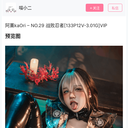
喵小二
关注
私信
阿薰kaOri – NO.29 战败忍者[133P12V-3.01G]VIP
预览图