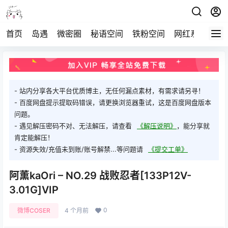
首页
岛遇
微密圈
秘语空间
铁粉空间
网红系列
打
- 站内分享各大平台优质博主，无任何漏点素材，有需求请另寻！
- 百度网盘提示提取码错误，请更换浏览器重试，这是百度网盘版本
问题。
- 遇见解压密码不对、无法解压，请查看
《解压说明》
，能分享就
肯定能解压！
- 资源失效/充值未到账/账号解禁...等问题请
《提交工单》
阿薰kaOri – NO.29 战败忍者[133P12V-
3.01G]VIP
0
微博COSER
4 个月前