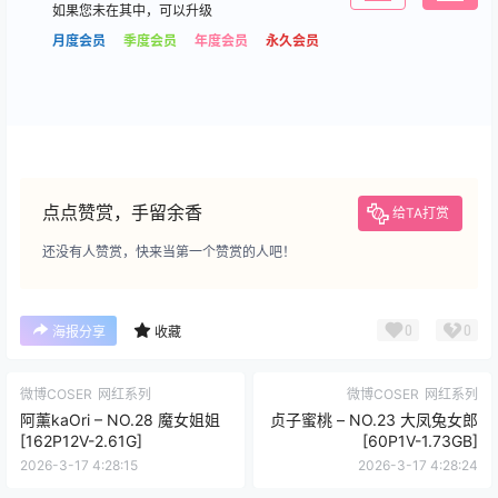
如果您未在其中，可以升级
月度会员
季度会员
年度会员
永久会员
点点赞赏，手留余香
给TA打赏
还没有人赞赏，快来当第一个赞赏的人吧！
0
0
海报分享
收藏
微博COSER
网红系列
微博COSER
网红系列
阿薰kaOri – NO.28 魔女姐姐
贞子蜜桃 – NO.23 大凤兔女郎
[162P12V-2.61G]
[60P1V-1.73GB]
2026-3-17 4:28:15
2026-3-17 4:28:24