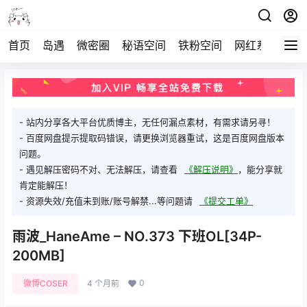
首页
岛遇
微密圈
秘语空间
铁粉空间
网红系列
打
- 站内分享各大平台优质博主，无任何漏点素材，有需求请另寻！
- 百度网盘提示提取码错误，请更换浏览器重试，这是百度网盘版本
问题。
- 遇见解压密码不对、无法解压，请查看
《解压说明》
，能分享就
肯定能解压！
- 资源失效/充值未到账/账号解禁...等问题请
《提交工单》
雨波_HaneAme – NO.373 下班OL[34P-
200MB]
0
微博COSER
4 个月前