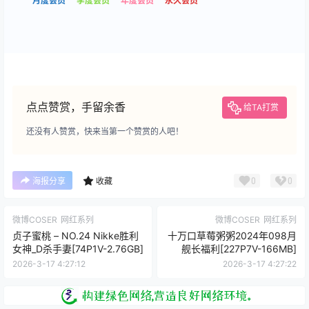
月度会员
季度会员
年度会员
永久会员
点点赞赏，手留余香
给TA打赏
还没有人赞赏，快来当第一个赞赏的人吧！
0
0
海报分享
收藏
微博COSER
网红系列
微博COSER
网红系列
贞子蜜桃 – NO.24 Nikke胜利
十万口草莓粥粥2024年098月
女神_D杀手妻[74P1V-2.76GB]
舰长福利[227P7V-166MB]
2026-3-17 4:27:12
2026-3-17 4:27:22