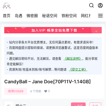
首页
岛遇
微密圈
秘语空间
铁粉空间
网红系列
打
- 站内分享各大平台优质博主，无任何漏点素材，有需求请另寻！
- 百度网盘提示提取码错误，请更换浏览器重试，这是百度网盘版本
问题。
- 遇见解压密码不对、无法解压，请查看
《解压说明》
，能分享就
肯定能解压！
- 资源失效/充值未到账/账号解禁...等问题请
《提交工单》
CandyBall – Jane Doe[70P11V-1.14GB]
0
微博COSER
4 个月前
喵小二