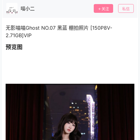
喵小二
关注
私信
无影喵喵Ghost NO.07 黑蓝 棚拍照片 [150P8V-
2.71GB]VIP
预览图