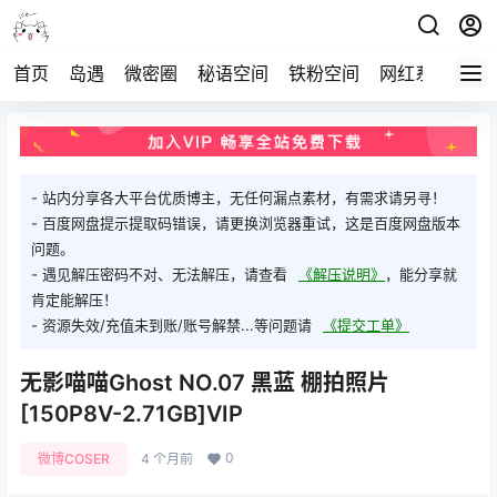
首页
岛遇
微密圈
秘语空间
铁粉空间
网红系列
打
- 站内分享各大平台优质博主，无任何漏点素材，有需求请另寻！
- 百度网盘提示提取码错误，请更换浏览器重试，这是百度网盘版本
问题。
- 遇见解压密码不对、无法解压，请查看
《解压说明》
，能分享就
肯定能解压！
- 资源失效/充值未到账/账号解禁...等问题请
《提交工单》
无影喵喵Ghost NO.07 黑蓝 棚拍照片
[150P8V-2.71GB]VIP
0
微博COSER
4 个月前