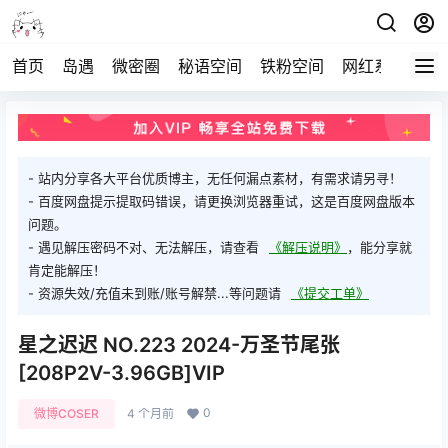
首页
岛遇
微密圈
秘语空间
铁粉空间
网红系列
打
- 站内分享各大平台优质博主，无任何漏点素材，有需求请另寻！
- 百度网盘提示提取码错误，请更换浏览器重试，这是百度网盘版本
问题。
- 遇见解压密码不对、无法解压，请查看
《解压说明》
，能分享就
肯定能解压！
- 资源失效/充值未到账/账号解禁...等问题请
《提交工单》
星之迟迟 NO.223 2024-万圣节尾张
[208P2V-3.96GB]VIP
0
微博COSER
4 个月前