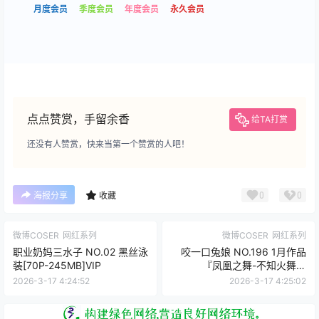
月度会员
季度会员
年度会员
永久会员
点点赞赏，手留余香
给TA打赏
还没有人赞赏，快来当第一个赞赏的人吧！
0
0
海报分享
收藏
微博COSER
网红系列
微博COSER
网红系列
职业奶妈三水子 NO.02 黑丝泳
咬一口兔娘 NO.196 1月作品
装[70P-245MB]VIP
『凤凰之舞-不知火舞』
[75P1V-1.38GB]VIP
2026-3-17 4:24:52
2026-3-17 4:25:02