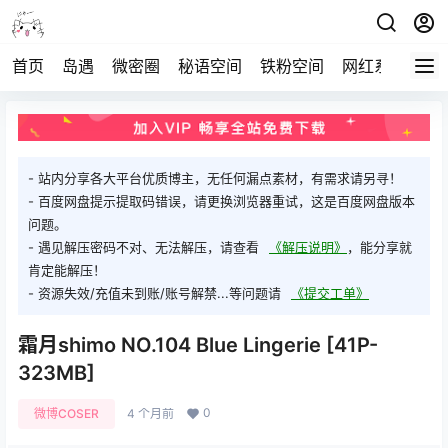
首页
岛遇
微密圈
秘语空间
铁粉空间
网红系列
打
- 站内分享各大平台优质博主，无任何漏点素材，有需求请另寻！
- 百度网盘提示提取码错误，请更换浏览器重试，这是百度网盘版本
问题。
- 遇见解压密码不对、无法解压，请查看
《解压说明》
，能分享就
肯定能解压！
- 资源失效/充值未到账/账号解禁...等问题请
《提交工单》
霜月shimo NO.104 Blue Lingerie [41P-
323MB]
0
微博COSER
4 个月前