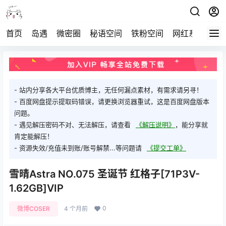
首页
岛遇
微密圈
秘语空间
铁粉空间
网红系列
打
- 站内分享各大平台优质博主，无任何漏点素材，有需求请另寻！
- 百度网盘提示提取码错误，请更换浏览器重试，这是百度网盘版本
问题。
- 遇见解压密码不对、无法解压，请查看
《解压说明》
，能分享就
肯定能解压！
- 资源失效/充值未到账/账号解禁...等问题请
《提交工单》
雪晴Astra NO.075 圣诞节 红格子[71P3V-
1.62GB]VIP
0
微博COSER
4 个月前