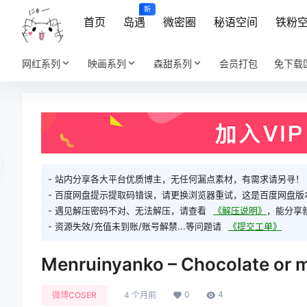
新
首页
岛遇
微密圈
秘语空间
铁粉
网红系列
映画系列
森甜系列
会员打包
免下载
- 站内分享各大平台优质博主，无任何漏点素材，有需求请另寻！
- 百度网盘提示提取码错误，请更换浏览器重试，这是百度网盘版
- 遇见解压密码不对、无法解压，请查看
《解压说明》
，能分享
- 资源失效/充值未到账/账号解禁...等问题请
《提交工单》
Menruinyanko – Chocolate or
0
4
微博COSER
4 个月前