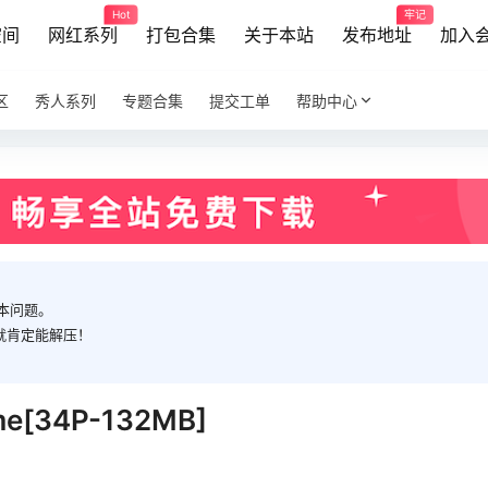
Hot
牢记
空间
网红系列
打包合集
关于本站
发布地址
加入
区
秀人系列
专题合集
提交工单
帮助中心
本问题。
就肯定能解压！
 me[34P-132MB]