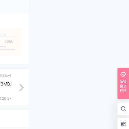
共0人
网红系列
解锁
33MB]
会员
权限
4:20:37