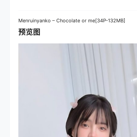
Menruinyanko – Chocolate or me[34P-132MB]
预览图