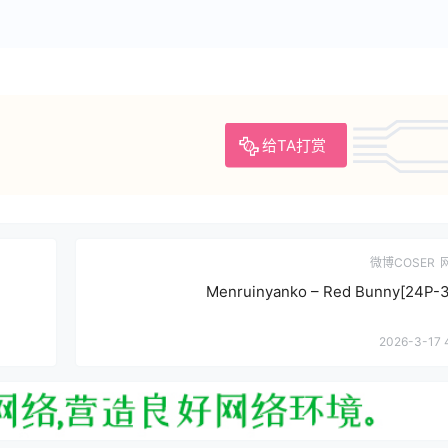
给TA打赏
微博COSER
Menruinyanko – Red Bunny[24P-
2026-3-17 