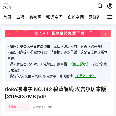
首页
岛遇
微密圈
秘语空间
铁粉空间
网红系列
打
- 站内分享各大平台优质博主，无任何漏点素材，有需求请另寻！
- 百度网盘提示提取码错误，请更换浏览器重试，这是百度网盘版本
问题。
- 遇见解压密码不对、无法解压，请查看
《解压说明》
，能分享就
肯定能解压！
- 资源失效/充值未到账/账号解禁...等问题请
《提交工单》
rioko凉凉子 NO.142 碧蓝航线 埃吉尔居家版
[31P-437MB]VIP
0
微博COSER
4 个月前