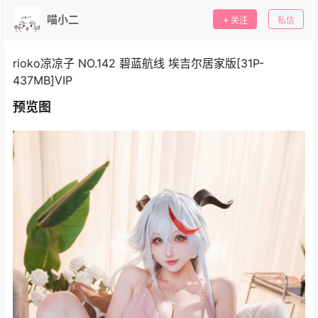
喵小二
关注
私信
rioko凉凉子 NO.142 碧蓝航线 埃吉尔居家版[31P-
437MB]VIP
预览图