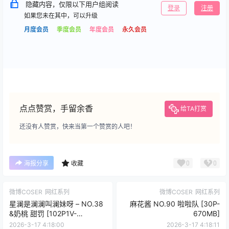
隐藏内容，仅限以下用户组阅读
登录
注册
如果您未在其中，可以升级
月度会员
季度会员
年度会员
永久会员
点点赞赏，手留余香
给TA打赏
还没有人赞赏，快来当第一个赞赏的人吧！
0
0
海报分享
收藏
微博COSER
网红系列
微博COSER
网红系列
星澜是澜澜叫澜妹呀 – NO.38
麻花酱 NO.90 啦啦队 [30P-
&奶桃 甜罚 [102P1V-
670MB]
2.12GB]VIP
2026-3-17 4:18:00
2026-3-17 4:18:11