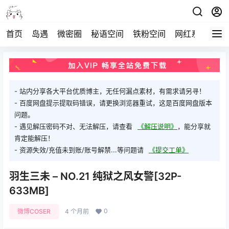
首页
岛遇
微密圈
秘语空间
铁粉空间
网红系列
打
- 站内分享各大平台优质博主，无任何漏点素材，有需求请另寻！
- 百度网盘提示提取码错误，请更换浏览器重试，这是百度网盘版本
问题。
- 遇见解压密码不对、无法解压，请查看
《解压说明》
，能分享就
肯定能解压！
- 资源失效/充值未到账/账号解禁...等问题请
《提交工单》
羽生三未 – NO.21 纯狱之风女警[32P-
633MB]
0
微博COSER
4 个月前