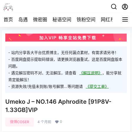
首页
岛遇
微密圈
秘语空间
铁粉空间
网红系列
打
- 站内分享各大平台优质博主，无任何漏点素材，有需求请另寻！
- 百度网盘提示提取码错误，请更换浏览器重试，这是百度网盘版本
问题。
- 遇见解压密码不对、无法解压，请查看
《解压说明》
，能分享就
肯定能解压！
- 资源失效/充值未到账/账号解禁...等问题请
《提交工单》
Umeko J – NO.146 Aphrodite [91P8V-
1.33GB]VIP
0
微博COSER
4 个月前