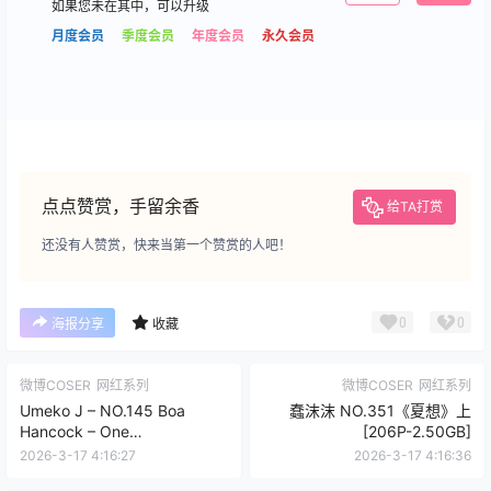
如果您未在其中，可以升级
月度会员
季度会员
年度会员
永久会员
点点赞赏，手留余香
给TA打赏
还没有人赞赏，快来当第一个赞赏的人吧！
0
0
海报分享
收藏
微博COSER
网红系列
微博COSER
网红系列
Umeko J – NO.145 Boa
蠢沫沫 NO.351《夏想》上
Hancock – One
[206P-2.50GB]
Piece[118P9V-1.91GB]VIP
2026-3-17 4:16:27
2026-3-17 4:16:36