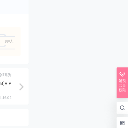
共0人
网红系列
解锁
B]VIP
会员
权限
4:16:02