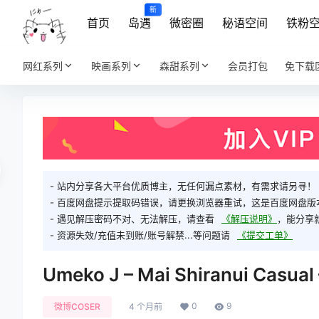
新
首页
岛遇
微密圈
秘语空间
铁粉
网红系列
映画系列
森甜系列
会员打包
免下载
- 站内分享各大平台优质博主，无任何漏点素材，有需求请另寻！
- 百度网盘提示提取码错误，请更换浏览器重试，这是百度网盘版
- 遇见解压密码不对、无法解压，请查看
《解压说明》
，能分享
- 资源失效/充值未到账/账号解禁...等问题请
《提交工单》
Umeko J – Mai Shiranui Casual
0
9
微博COSER
4 个月前