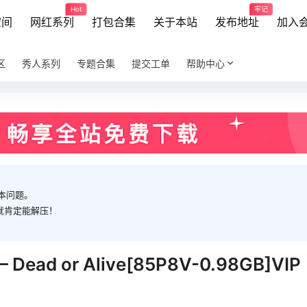
Hot
牢记
空间
网红系列
打包合集
关于本站
发布地址
加入
区
秀人系列
专题合集
提交工单
帮助中心
本问题。
就肯定能解压！
 – Dead or Alive[85P8V-0.98GB]VIP