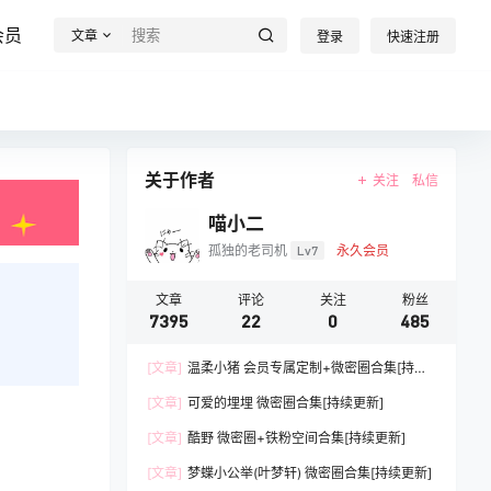
会员
文章
登录
快速注册
关于作者
关注
私信
喵小二
孤独的老司机
Lv7
永久会员
文章
评论
关注
粉丝
7395
22
0
485
[文章]
温柔小猪 会员专属定制+微密圈合集[持续
更新]
[文章]
可爱的埋埋 微密圈合集[持续更新]
[文章]
酷野 微密圈+铁粉空间合集[持续更新]
[文章]
梦蝶小公举(叶梦轩) 微密圈合集[持续更新]