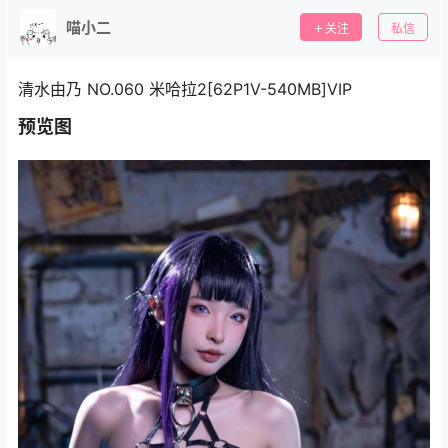
喵小二
关注
私信
清水由乃 NO.060 米哈拉2[62P1V-540MB]VIP
预览图