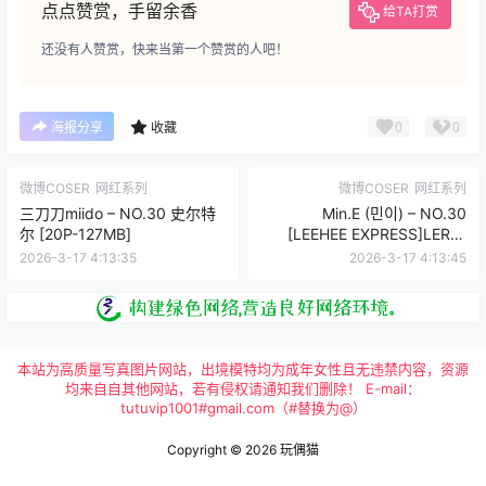
点点赞赏，手留余香
给TA打赏
还没有人赞赏，快来当第一个赞赏的人吧！
0
0
海报分享
收藏
微博COSER
网红系列
微博COSER
网红系列
三刀刀miido – NO.30 史尔特
Min.E (민이) – NO.30
尔 [20P-127MB]
[LEEHEE EXPRESS]LERB-
243 [60P-218MB]
2026-3-17 4:13:35
2026-3-17 4:13:45
本站为高质量写真图片网站，出境模特均为成年女性且无违禁内容，资源
均来自自其他网站，若有侵权请通知我们删除！ E-mail：
tutuvip1001#gmail.com（#替换为@）
Copyright © 2026
玩偶猫