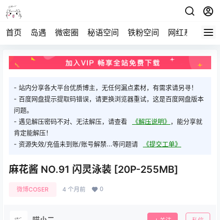
首页
岛遇
微密圈
秘语空间
铁粉空间
网红系列
打
- 站内分享各大平台优质博主，无任何漏点素材，有需求请另寻！
- 百度网盘提示提取码错误，请更换浏览器重试，这是百度网盘版本
问题。
- 遇见解压密码不对、无法解压，请查看
《解压说明》
，能分享就
肯定能解压！
- 资源失效/充值未到账/账号解禁...等问题请
《提交工单》
麻花酱 NO.91 闪灵泳装 [20P-255MB]
0
微博COSER
4 个月前
喵小二