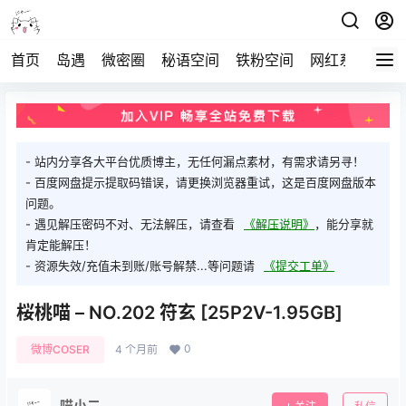
首页
岛遇
微密圈
秘语空间
铁粉空间
网红系列
打
- 站内分享各大平台优质博主，无任何漏点素材，有需求请另寻！
- 百度网盘提示提取码错误，请更换浏览器重试，这是百度网盘版本
问题。
- 遇见解压密码不对、无法解压，请查看
《解压说明》
，能分享就
肯定能解压！
- 资源失效/充值未到账/账号解禁...等问题请
《提交工单》
桜桃喵 – NO.202 符玄 [25P2V-1.95GB]
0
微博COSER
4 个月前
喵小二