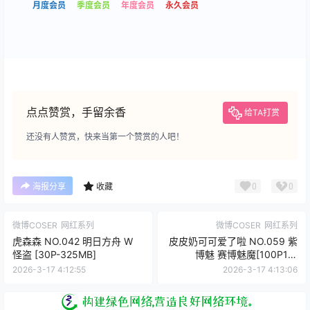
月度会员
季度会员
年度会员
永久会员
点点赞赏，手留余香
给TA打赏
还没有人赞赏，快来当第一个赞赏的人吧！
0
0
海报分享
收藏
微博COSER
网红系列
微博COSER
网红系列
虎森森 NO.042 明日方舟 W
皮皮奶可可爱了啦 NO.059 紫
怪盗 [30P-325MB]
博魅 赛博魅魔[100P1V-
1.36GB]VIP
2026-3-17 4:12:55
2026-3-17 4:13:06