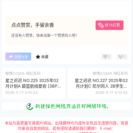
点点赞赏，手留余香
给TA打赏
还没有人赞赏，快来当第一个赞赏的人吧！
0
0
海报分享
收藏
微博COSER
网红系列
微博COSER
网红系列
星之迟迟 NO.225 2025年02
星之迟迟 NO.227 2025年02
月计划A 碧蓝航线爱宕 [38P-
月计划C 尼尔同人 2B学生服
183MB]
[29P-131MB]
2026-3-17 4:10:33
2026-3-17 4:10:43
本站为高质量写真图片网站，出境模特均为成年女性且无违禁内容，资源
均来自自其他网站，若有侵权请通知我们删除！ E-mail：