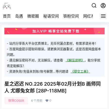
首页
岛遇
微密圈
秘语空间
铁粉空间
网红系列
打
- 站内分享各大平台优质博主，无任何漏点素材，有需求请另寻！
- 百度网盘提示提取码错误，请更换浏览器重试，这是百度网盘版本
问题。
- 遇见解压密码不对、无法解压，请查看
《解压说明》
，能分享就
肯定能解压！
- 资源失效/充值未到账/账号解禁...等问题请
《提交工单》
星之迟迟 NO.226 2025年02月计划B 画师同
人 尤娜兔女郎 [28P-118MB]
0
微博COSER
4 个月前