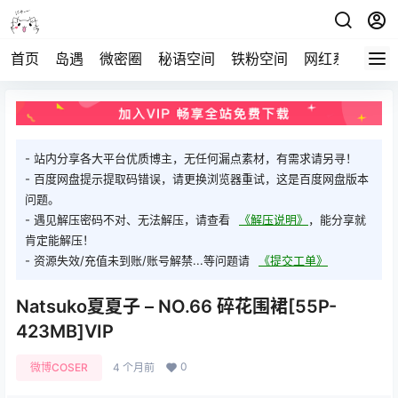
首页
岛遇
微密圈
秘语空间
铁粉空间
网红系列
打
- 站内分享各大平台优质博主，无任何漏点素材，有需求请另寻！
- 百度网盘提示提取码错误，请更换浏览器重试，这是百度网盘版本
问题。
- 遇见解压密码不对、无法解压，请查看
《解压说明》
，能分享就
肯定能解压！
- 资源失效/充值未到账/账号解禁...等问题请
《提交工单》
Natsuko夏夏子 – NO.66 碎花围裙[55P-
423MB]VIP
0
微博COSER
4 个月前