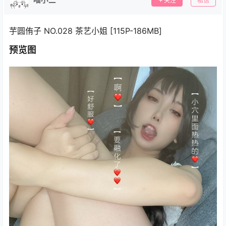
关注
私信
芋圆侑子 NO.028 茶艺小姐 [115P-186MB]
预览图