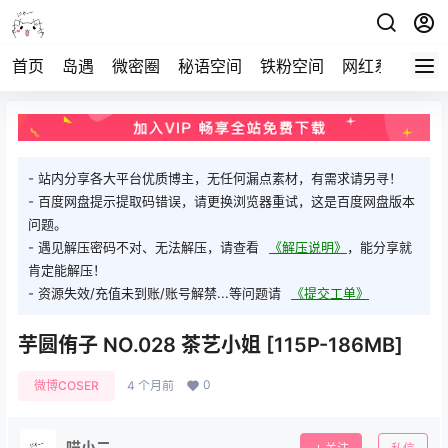
首页
岛遇
微密圈
秘语空间
铁粉空间
网红系列
打
- 站内分享各大平台优质博主，无任何漏点素材，有需求请另寻！
- 百度网盘提示提取码错误，请更换浏览器重试，这是百度网盘版本
问题。
- 遇见解压密码不对、无法解压，请查看
《解压说明》
，能分享就
肯定能解压！
- 资源失效/充值未到账/账号解禁...等问题请
《提交工单》
芋圆侑子 NO.028 茶艺小姐 [115P-186MB]
0
微博COSER
4 个月前
喵小二