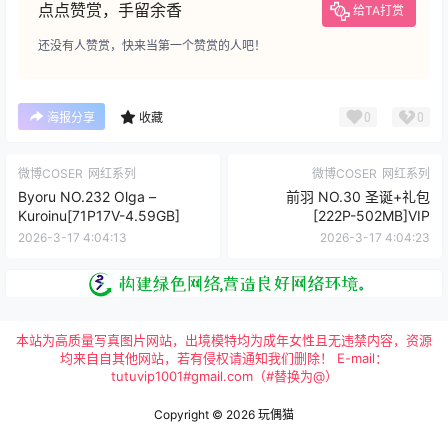
点点赞赏，手留余香
给TA打赏
还没有人赞赏，快来当第一个赞赏的人吧！
0
0
海报分享
收藏
微博COSER
网红系列
微博COSER
网红系列
Byoru NO.232 Olga –
前羽 NO.30 圣诞+礼包
Kuroinu[71P17V-4.59GB]
[222P-502MB]VIP
2026-3-17 4:04:13
2026-3-17 4:04:23
本站为高质量写真图片网站，出境模特均为成年女性且无违禁内容，资源
均来自自其他网站，若有侵权请通知我们删除！ E-mail：
tutuvip1001#gmail.com（#替换为@）
Copyright © 2026
玩偶猫