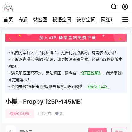
首页
岛遇
微密圈
秘语空间
铁粉空间
网红系列
打
- 站内分享各大平台优质博主，无任何漏点素材，有需求请另寻！
- 百度网盘提示提取码错误，请更换浏览器重试，这是百度网盘版本
问题。
- 遇见解压密码不对、无法解压，请查看
《解压说明》
，能分享就
肯定能解压！
- 资源失效/充值未到账/账号解禁...等问题请
《提交工单》
小樱 – Froppy [25P-145MB]
0
微博COSER
4 个月前
喵小二