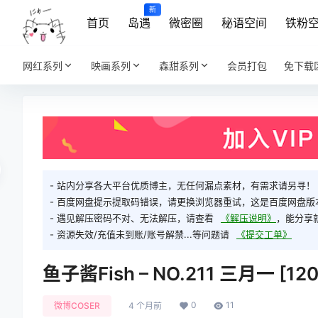
新
首页
岛遇
微密圈
秘语空间
铁粉
网红系列
映画系列
森甜系列
会员打包
免下载
- 站内分享各大平台优质博主，无任何漏点素材，有需求请另寻！
- 百度网盘提示提取码错误，请更换浏览器重试，这是百度网盘版
- 遇见解压密码不对、无法解压，请查看
《解压说明》
，能分享
- 资源失效/充值未到账/账号解禁...等问题请
《提交工单》
鱼子酱Fish – NO.211 三月一 [120
0
11
微博COSER
4 个月前