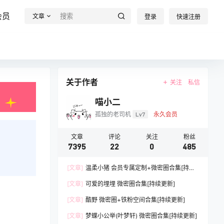
会员
文章
登录
快速注册
关于作者
关注
私信
喵小二
孤独的老司机
Lv7
永久会员
文章
评论
关注
粉丝
7395
22
0
485
[文章]
温柔小猪 会员专属定制+微密圈合集[持续
更新]
[文章]
可爱的埋埋 微密圈合集[持续更新]
[文章]
酷野 微密圈+铁粉空间合集[持续更新]
[文章]
梦蝶小公举(叶梦轩) 微密圈合集[持续更新]