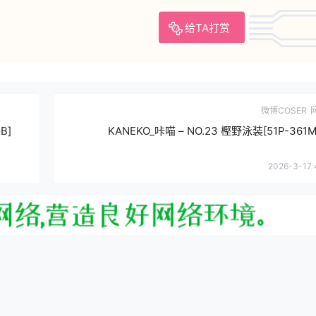
给TA打赏
微博COSER
B]
KANEKO_咔喵 – NO.23 樫野泳装[51P-361M
2026-3-17 