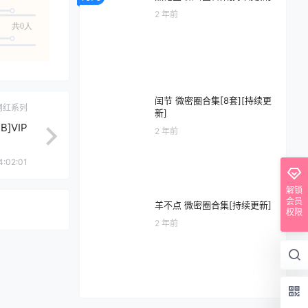
2 年前
共0人
闰节 微密圈合集[8套][持续更
网红系列
新]
B]VIP
2 年前
4:02:01
解锁
会员
羊不点 微密圈合集[持续更新]
权限
2 年前