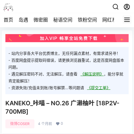
首页
岛遇
微密圈
秘语空间
铁粉空间
网红系列
打
- 站内分享各大平台优质博主，无任何漏点素材，有需求请另寻！
- 百度网盘提示提取码错误，请更换浏览器重试，这是百度网盘版本
问题。
- 遇见解压密码不对、无法解压，请查看
《解压说明》
，能分享就
肯定能解压！
- 资源失效/充值未到账/账号解禁...等问题请
《提交工单》
KANEKO_咔喵 – NO.26 广濑柚叶 [18P2V-
700MB]
0
微博COSER
4 个月前