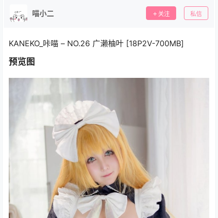
喵小二
关注
私信
KANEKO_咔喵 – NO.26 广濑柚叶 [18P2V-700MB]
预览图